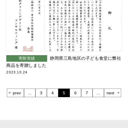
静岡県三島地区の子ども食堂に弊社
寄附実績
商品を寄贈しました
2023.10.24
prev
...
3
4
5
6
7
...
next