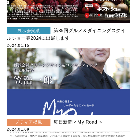
お知らせ
2026年2月
展示会実績
2026年1月
メディア掲載
第35回グルメ＆ダイニングスタイ
展示会実績
2025年12月
ルショー春2024に出展します
受賞歴
2025年10月
2024.01.15
寄附実績
2025年9月
各種認証
2025年8月
製品紹介動画
2025年5月
その他の動画
2025年4月
災害・防災情報
2025年2月
チョッといい話
2024年12月
毎日新聞＜My Road ＞
メディア掲載
2024.01.09
天災人語
2024年10月