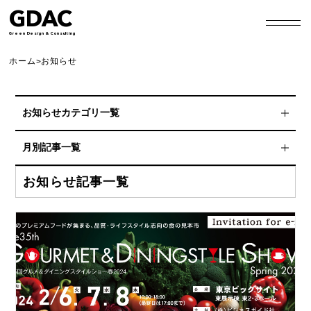
GDAC
Green Design & Consulting
ホーム
お知らせ
>
お知らせカテゴリ一覧
スポンサーシップ
月別記事一覧
協賛
2026年8月
お知らせ記事一覧
非常食アレンジレシピ
2026年7月
プレスリリース
2026年6月
Blog
2026年4月
HP更新情報
2026年3月