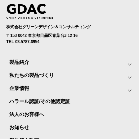
GDAC
Green Design & Consulting
株式会社グリーンデザイン＆コンサルティング
〒153-0042 東京都目黒区青葉台3-12-16
TEL 03-5787-6954
製品紹介
私たちの製品づくり
みんなの保存⾷
企業情報
The Next Dekade10年保存
SDGSへの取り組み
ハラール認証/その他認定証
The Next Dekade7年保存
JARA(ペット⽤防災備蓄⾷)について
社⻑ご挨拶
JARAペットフード7年保存
法人のお客様へ
地産地消パッケージについて
スタッフ紹介
その他製品
お知らせ
会社概要