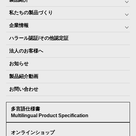
私たちの製品づくり
みんなの保存⾷
企業情報
The Next Dekade10年保存
SDGSへの取り組み
ハラール認証/その他認定証
The Next Dekade7年保存
JARA(ペット⽤防災備蓄⾷)について
社⻑ご挨拶
JARAペットフード7年保存
法人のお客様へ
地産地消パッケージについて
スタッフ紹介
その他製品
お知らせ
会社概要
製品納入実績
製品紹介動画
情報セキュリティ基本方針
お問い合わせ
メディア掲載実績
多言語仕様書
受賞歴
Multilingual Product Specification
オンラインショップ