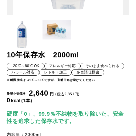
10年保存水 2000ml
-20℃～80℃ OK
アレルギー対応
そのまま食べられる
ハラール対応
レトルト加工
多言語仕様書
※耐温度域は -20℃～80℃ですが、直射日光は避けてください
2,640
円
希望小売価格
(税込2,851円)
0
kcal
(1本)
硬度「0」、99.9％不純物を取り除いた、安全
性を追求した保存水です。
内容量：2000ml