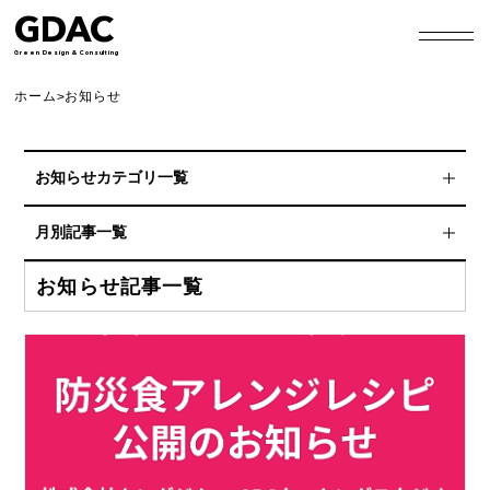
GDAC
Green Design & Consulting
ホーム
お知らせ
>
お知らせカテゴリ一覧
スポンサーシップ
月別記事一覧
協賛
2026年8月
お知らせ記事一覧
非常食アレンジレシピ
2026年7月
プレスリリース
2026年6月
Blog
2026年4月
HP更新情報
2026年3月