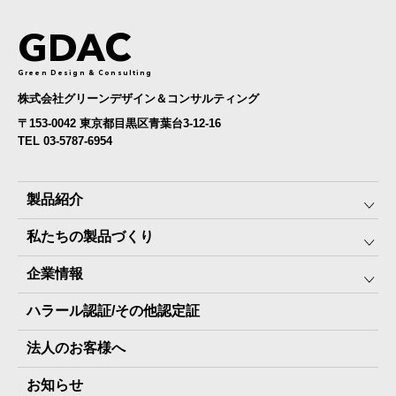
GDAC
Green Design & Consulting
株式会社グリーンデザイン＆コンサルティング
〒153-0042 東京都目黒区青葉台3-12-16
TEL 03-5787-6954
製品紹介
私たちの製品づくり
みんなの保存⾷
企業情報
The Next Dekade10年保存
SDGSへの取り組み
ハラール認証/その他認定証
The Next Dekade7年保存
JARA(ペット⽤防災備蓄⾷)について
社⻑ご挨拶
JARAペットフード7年保存
法人のお客様へ
地産地消パッケージについて
スタッフ紹介
その他製品
お知らせ
会社概要