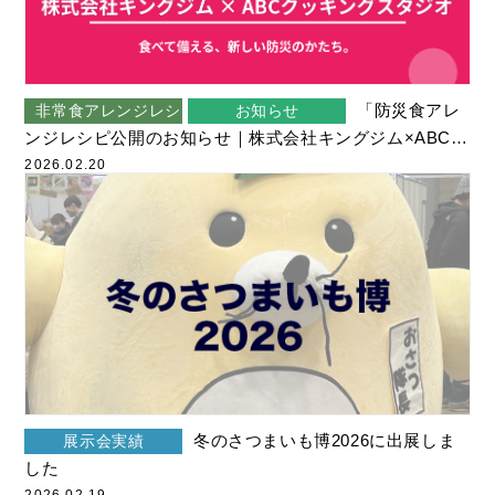
お知らせ
2026年2月
展示会実績
2026年1月
メディア掲載
「防災食アレ
非常食アレンジレシピ
お知らせ
2025年12月
ンジレシピ公開のお知らせ｜株式会社キングジム×ABCク
受賞歴
2025年10月
ッキングスタジオ」
2026.02.20
寄附実績
2025年9月
各種認証
2025年8月
製品紹介動画
2025年5月
その他の動画
2025年4月
災害・防災情報
2025年2月
チョッといい話
2024年12月
冬のさつまいも博2026に出展しま
展示会実績
した
天災人語
2024年10月