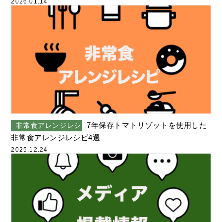
す
2026.01.14
7年保存トマトリゾットを使用した
非常食アレンジレシピ
非常食アレンジレシピ4選
2025.12.24